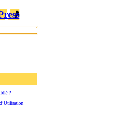
Press
blié ?
’Utilisation