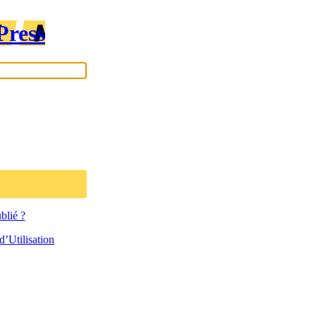
Press
blié ?
’Utilisation