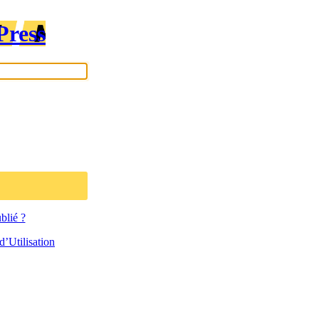
Press
blié ?
’Utilisation