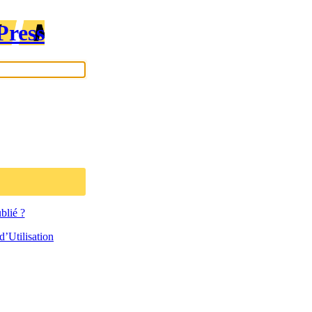
Press
blié ?
’Utilisation