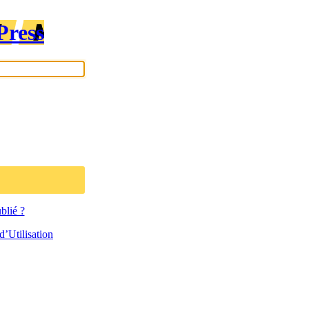
Press
blié ?
’Utilisation