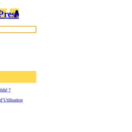
Press
blié ?
’Utilisation