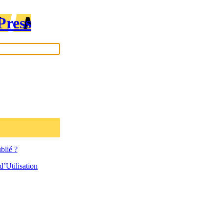
Press
blié ?
’Utilisation