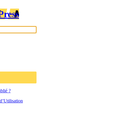
Press
blié ?
’Utilisation