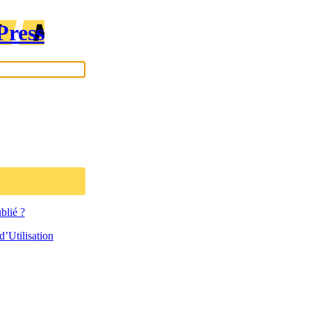
Press
blié ?
’Utilisation