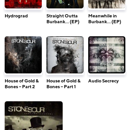
Hydrograd
Straight Outta
Meanwhile in
Burbank… (EP)
Burbank… (EP)
House of Gold &
House of Gold &
Audio Secrecy
Bones – Part 2
Bones – Part 1