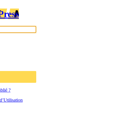
Press
blié ?
’Utilisation