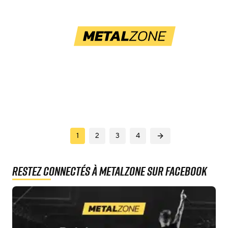
Navigation
1
2
3
4
des
articles
Restez connectés à MetalZone sur Facebook