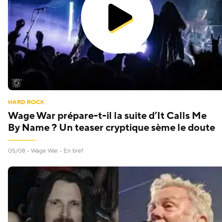
HARD ROCK
Wage War prépare-t-il la suite d’It Calls Me
By Name ? Un teaser cryptique sème le doute
05/08 •
Wage War
• En bref