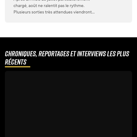
chargé, août ne ralentit pas le rythme.
Plusieurs sorties très attendues viendront
animer les prochaines semaines, avec
notamment les retours d’Electric Callboy,
Marilyn Manson, Dark Funeral, Kamelot,
Mastodon et In This Moment. Entre
nouveautés, rééditions et albums live, il y aura
une nouvelle fois de quoi satisfaire les
Chroniques, reportages et interviews les plus
amateurs […]
récents