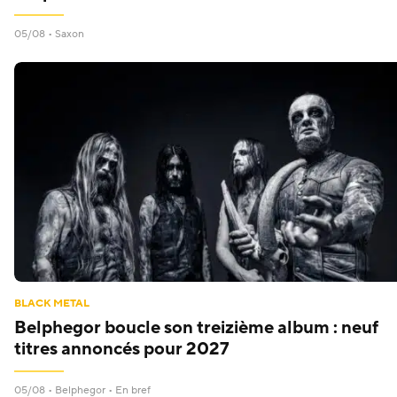
05/08 •
Saxon
BLACK METAL
Belphegor boucle son treizième album : neuf
titres annoncés pour 2027
05/08 •
Belphegor
• En bref