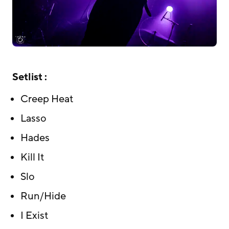
Setlist :
Creep Heat
Lasso
Hades
Kill It
Slo
Run/Hide
I Exist