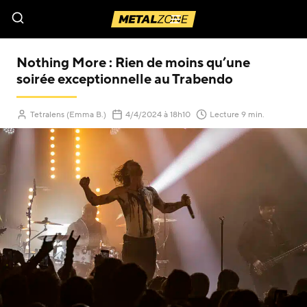
Menu
Nothing More : Rien de moins qu’une
soirée exceptionnelle au Trabendo
(Mis à jour le
)
Tetralens (Emma B.)
4/4/2024
à 18h10
Lecture 9 min.