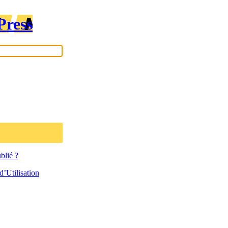
Press
blié ?
’Utilisation