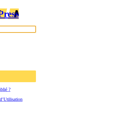
Press
blié ?
’Utilisation