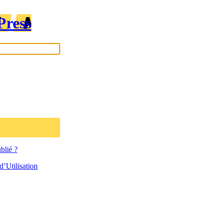
Press
blié ?
’Utilisation