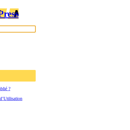
Press
blié ?
’Utilisation