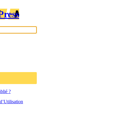
Press
blié ?
’Utilisation