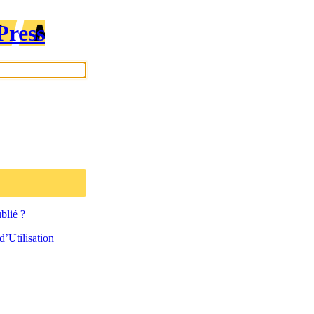
Press
blié ?
’Utilisation