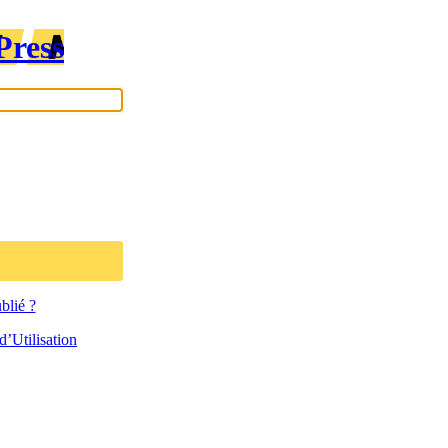
Press
blié ?
’Utilisation