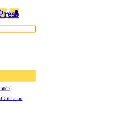
Press
blié ?
’Utilisation