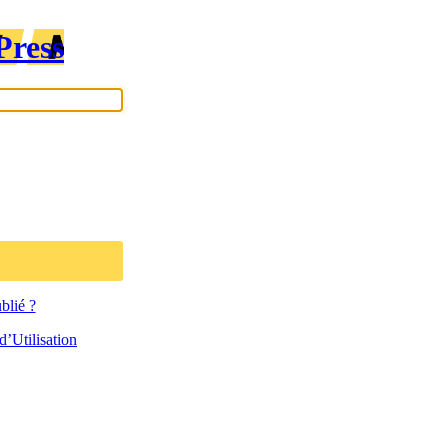
Press
blié ?
’Utilisation