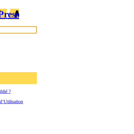
Press
blié ?
’Utilisation