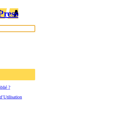
Press
blié ?
’Utilisation