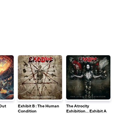
 Out
Exhibit B : The Human
The Atrocity
Condition
Exhibition… Exhibit A