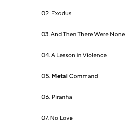
02. Exodus
03. And Then There Were None
04. A Lesson in Violence
05.
Metal
Command
06. Piranha
07. No Love