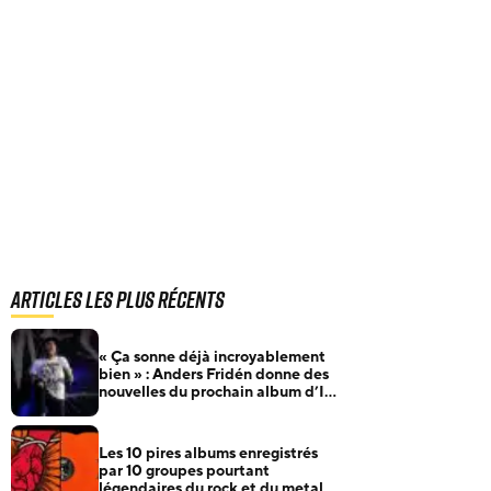
Articles les plus récents
« Ça sonne déjà incroyablement
bien » : Anders Fridén donne des
nouvelles du prochain album d’In
Flames
Les 10 pires albums enregistrés
par 10 groupes pourtant
légendaires du rock et du metal