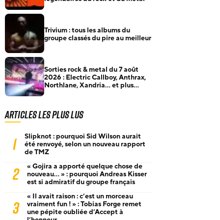
Trivium : tous les albums du
groupe classés du pire au meilleur
Sorties rock & metal du 7 août
2026 : Electric Callboy, Anthrax,
Northlane, Xandria… et plus
encore
Articles les plus lus
Slipknot : pourquoi Sid Wilson aurait
1
été renvoyé, selon un nouveau rapport
de TMZ
« Gojira a apporté quelque chose de
2
nouveau… » : pourquoi Andreas Kisser
est si admiratif du groupe français
« Il avait raison : c’est un morceau
3
vraiment fun ! » : Tobias Forge remet
une pépite oubliée d’Accept à
l’honneur