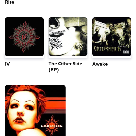
Rise
The Other Side
IV
Awake
(EP)