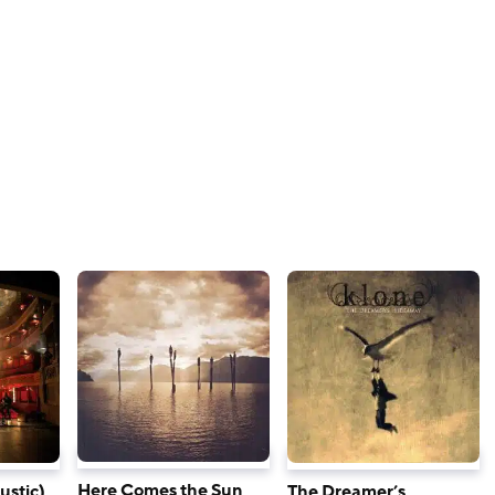
Here Comes the Sun
ustic)
The Dreamer’s