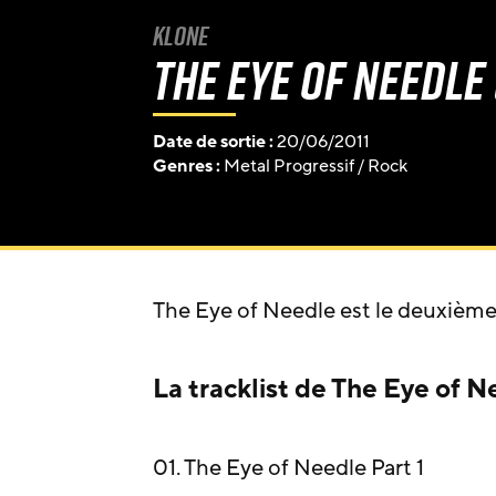
Klone
The Eye of Needle 
Date de sortie :
20/06/2011
Genres :
Metal Progressif
/
Rock
The Eye of Needle est le deuxièm
La tracklist de The Eye of N
01. The Eye of Needle Part 1