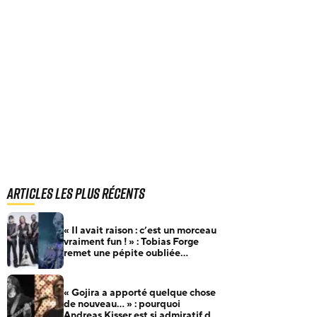
Articles les plus récents
« Il avait raison : c’est un morceau
vraiment fun ! » : Tobias Forge
remet une pépite oubliée
d’Accept à l’honneur
« Gojira a apporté quelque chose
de nouveau… » : pourquoi
Andreas Kisser est si admiratif du