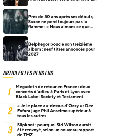
groupe français
Près de 50 ans après ses débuts,
Saxon ne perd toujours pas la
flamme : « Nous aimons ce que
nous faisons »
Belphegor boucle son treizième
album : neuf titres annoncés pour
2027
Articles les plus lus
Megadeth de retour en France : deux
1
concerts d’adieu à Paris et Lyon avec
Black Label Society et Testament
« Je le place au-dessus d’Ozzy » : Dez
2
Fafara juge Phil Anselmo supérieur à
tous les autres
Slipknot : pourquoi Sid Wilson aurait
3
été renvoyé, selon un nouveau rapport
de TMZ