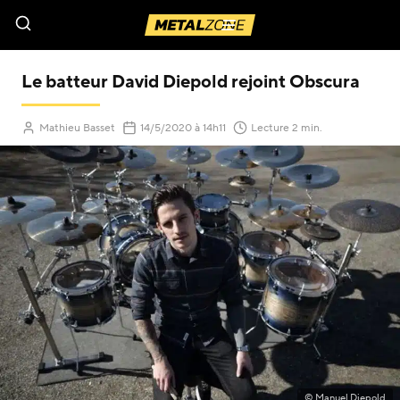
Menu
Le batteur David Diepold rejoint Obscura
(Mis à jour le
)
Mathieu Basset
14/5/2020
à 14h11
Lecture 2 min.
© Manuel Diepold