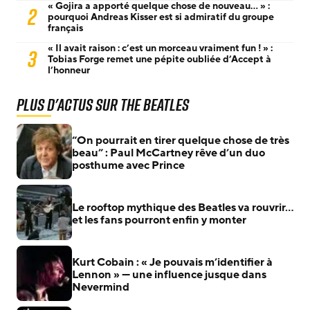
« Gojira a apporté quelque chose de nouveau… » :
2
pourquoi Andreas Kisser est si admiratif du groupe
français
« Il avait raison : c’est un morceau vraiment fun ! » :
3
Tobias Forge remet une pépite oubliée d’Accept à
l’honneur
Plus d'actus sur The Beatles
“On pourrait en tirer quelque chose de très
beau” : Paul McCartney rêve d’un duo
posthume avec Prince
Le rooftop mythique des Beatles va rouvrir…
et les fans pourront enfin y monter
Kurt Cobain : « Je pouvais m’identifier à
Lennon » — une influence jusque dans
Nevermind