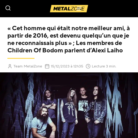
Menu
« Cet homme qui était notre meilleur ami, à
partir de 2016, est devenu quelqu’un que je
ne reconnaissais plus » ; Les membres de
Children Of Bodom parlent d’Alexi Laiho
(Mis à jour le
)
Team MetalZone
15/12/2023
à 12h35
Lecture 3 min.