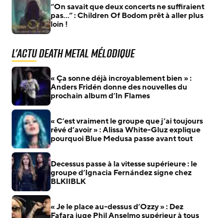
“On savait que deux concerts ne suffiraient
pas…” : Children Of Bodom prêt à aller plus
loin !
L'actu Death Metal Mélodique
« Ça sonne déjà incroyablement bien » :
Anders Fridén donne des nouvelles du
prochain album d’In Flames
« C’est vraiment le groupe que j’ai toujours
rêvé d’avoir » : Alissa White-Gluz explique
pourquoi Blue Medusa passe avant tout
Decessus passe à la vitesse supérieure : le
groupe d’Ignacia Fernández signe chez
BLKIIBLK
« Je le place au-dessus d’Ozzy » : Dez
Fafara juge Phil Anselmo supérieur à tous