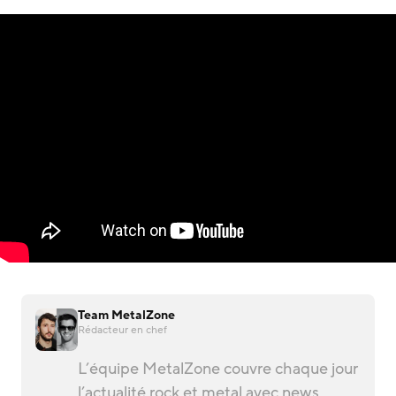
Team MetalZone
Rédacteur en chef
L’équipe MetalZone couvre chaque jour
l’actualité rock et metal avec news,