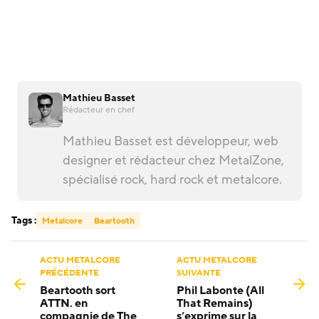
Mathieu Basset
Rédacteur en chef
Mathieu Basset est développeur, web
designer et rédacteur chez MetalZone,
spécialisé rock, hard rock et metalcore.
Tags :
Metalcore
Beartooth
ACTU METALCORE
ACTU METALCORE
PRÉCÉDENTE
SUIVANTE
Beartooth sort
Phil Labonte (All
ATTN. en
That Remains)
compagnie de The
s’exprime sur la