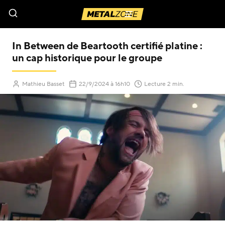
Menu
In Between de Beartooth certifié platine :
un cap historique pour le groupe
(Mis à jour le
)
Mathieu Basset
22/9/2024
à 16h10
Lecture 2 min.