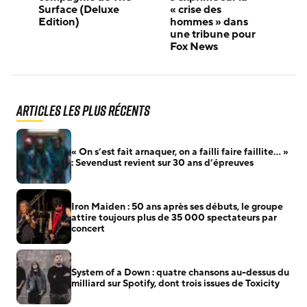
Surface (Deluxe
« crise des
Edition)
hommes » dans
une tribune pour
Fox News
Articles les plus récents
« On s’est fait arnaquer, on a failli faire faillite… »
: Sevendust revient sur 30 ans d’épreuves
Iron Maiden : 50 ans après ses débuts, le groupe
attire toujours plus de 35 000 spectateurs par
concert
System of a Down : quatre chansons au-dessus du
milliard sur Spotify, dont trois issues de Toxicity