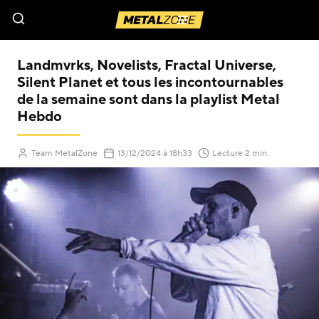
Menu
Landmvrks, Novelists, Fractal Universe,
Silent Planet et tous les incontournables
de la semaine sont dans la playlist Metal
Hebdo
(Mis à jour le
)
Team MetalZone
13/12/2024
à 18h33
Lecture 2 min.