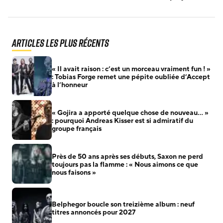
Articles les plus récents
« Il avait raison : c’est un morceau vraiment fun ! »
: Tobias Forge remet une pépite oubliée d’Accept
à l’honneur
« Gojira a apporté quelque chose de nouveau… »
: pourquoi Andreas Kisser est si admiratif du
groupe français
Près de 50 ans après ses débuts, Saxon ne perd
toujours pas la flamme : « Nous aimons ce que
nous faisons »
Belphegor boucle son treizième album : neuf
titres annoncés pour 2027