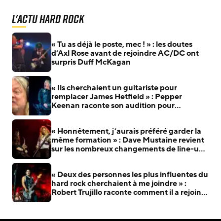
L'actu Hard Rock
« Tu as déjà le poste, mec ! » : les doutes
d’Axl Rose avant de rejoindre AC/DC ont
surpris Duff McKagan
« Ils cherchaient un guitariste pour
remplacer James Hetfield » : Pepper
Keenan raconte son audition pour
Metallica
« Honnêtement, j’aurais préféré garder la
même formation » : Dave Mustaine revient
sur les nombreux changements de line-up
de Megadeth
« Deux des personnes les plus influentes du
hard rock cherchaient à me joindre » :
Robert Trujillo raconte comment il a rejoint
Metallica