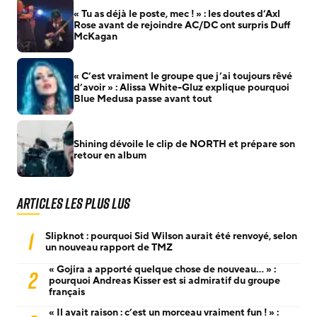
« Tu as déjà le poste, mec ! » : les doutes d’Axl
Rose avant de rejoindre AC/DC ont surpris Duff
McKagan
« C’est vraiment le groupe que j’ai toujours rêvé
d’avoir » : Alissa White-Gluz explique pourquoi
Blue Medusa passe avant tout
Shining dévoile le clip de NORTH et prépare son
retour en album
Articles les plus lus
1
Slipknot : pourquoi Sid Wilson aurait été renvoyé, selon
un nouveau rapport de TMZ
« Gojira a apporté quelque chose de nouveau… » :
2
pourquoi Andreas Kisser est si admiratif du groupe
français
« Il avait raison : c’est un morceau vraiment fun ! » :