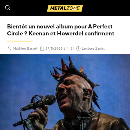
Menu
Bientôt un nouvel album pour A Perfect
Circle ? Keenan et Howerdel confirment
(Mis à jour le
)
Mathieu Basset
27/5/2025
à 11h31
Lecture 2 min.