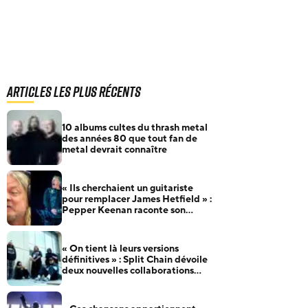
Articles les plus récents
10 albums cultes du thrash metal
des années 80 que tout fan de
metal devrait connaître
« Ils cherchaient un guitariste
pour remplacer James Hetfield » :
Pepper Keenan raconte son
audition pour Metallica
« On tient là leurs versions
définitives » : Split Chain dévoile
deux nouvelles collaborations
pour motionblur [DELUXE]