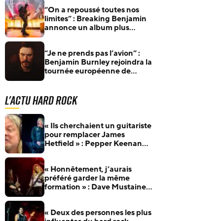
“On a repoussé toutes nos
limites” : Breaking Benjamin
annonce un album plus
intense que jamais
“Je ne prends pas l’avion” :
Benjamin Burnley rejoindra la
tournée européenne de
Breaking Benjamin… en
bateau
L'actu Hard Rock
« Ils cherchaient un guitariste
pour remplacer James
Hetfield » : Pepper Keenan
raconte son audition pour
Metallica
« Honnêtement, j’aurais
préféré garder la même
formation » : Dave Mustaine
revient sur les nombreux
changements de line-up de
« Deux des personnes les plus
Megadeth