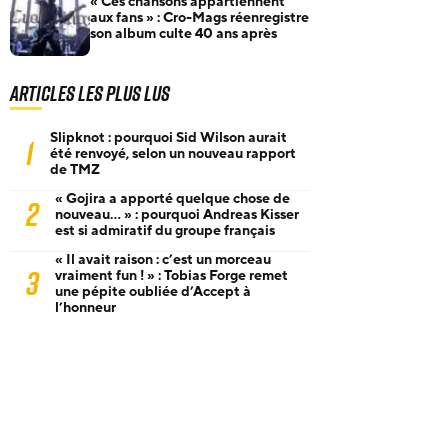
« Ces chansons appartiennent
aux fans » : Cro-Mags réenregistre
son album culte 40 ans après
Articles les plus lus
Slipknot : pourquoi Sid Wilson aurait
1
été renvoyé, selon un nouveau rapport
de TMZ
« Gojira a apporté quelque chose de
2
nouveau… » : pourquoi Andreas Kisser
est si admiratif du groupe français
« Il avait raison : c’est un morceau
3
vraiment fun ! » : Tobias Forge remet
une pépite oubliée d’Accept à
l’honneur