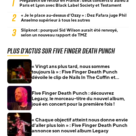
1
Megadeth de retour en France : deux concerts d’adieu à
Paris et Lyon avec Black Label Society et Testament
2
« Je le place au-dessus d’Ozzy » : Dez Fafara juge Phil
Anselmo supérieur à tous les autres
3
Slipknot : pourquoi Sid Wilson aurait été renvoyé,
selon un nouveau rapport de TMZ
Plus d'actus sur Five Finger Death Punch
« Vingt ans plus tard, nous sommes
toujours là » : Five Finger Death Punch
dévoile le clip de Nails In The Coffin et
célèbre la sortie de Legacy
Five Finger Death Punch : découvrez
Legacy, le morceau-titre du nouvel album,
joué en concert pour la première fois !
« Chaque objectif atteint nous donne envie
d’aller plus loin » : Five Finger Death Punch
annonce son nouvel album Legacy