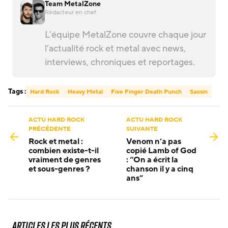
Team MetalZone
Rédacteur en chef
L’équipe MetalZone couvre chaque jour
l’actualité rock et metal avec news,
interviews, chroniques et reportages.
Tags :
Hard Rock
Heavy Metal
Five Finger Death Punch
Saosin
ACTU HARD ROCK
ACTU HARD ROCK
PRÉCÉDENTE
SUIVANTE
Rock et metal :
Venom n’a pas
combien existe-t-il
copié Lamb of God
vraiment de genres
: “On a écrit la
et sous-genres ?
chanson il y a cinq
ans”
Articles les plus récents