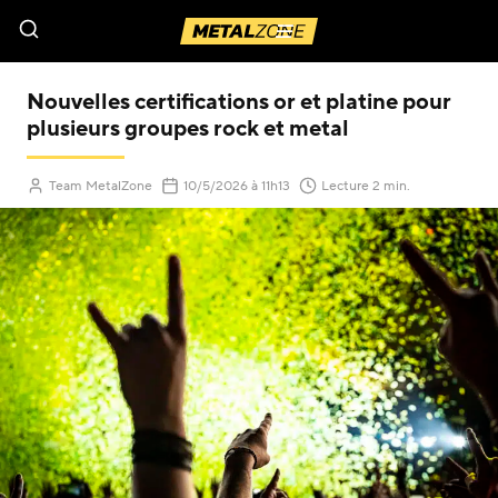
Menu
Nouvelles certifications or et platine pour
plusieurs groupes rock et metal
(Mis à jour le
)
Team MetalZone
10/5/2026
à 11h13
Lecture 2 min.