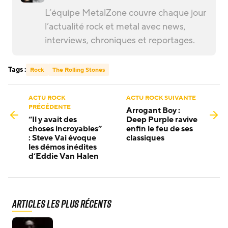
L’équipe MetalZone couvre chaque jour
l’actualité rock et metal avec news,
interviews, chroniques et reportages.
Tags :
Rock
The Rolling Stones
ACTU ROCK
ACTU ROCK SUIVANTE
PRÉCÉDENTE
Arrogant Boy :
“Il y avait des
Deep Purple ravive
choses incroyables”
enfin le feu de ses
: Steve Vai évoque
classiques
les démos inédites
d’Eddie Van Halen
Articles les plus récents