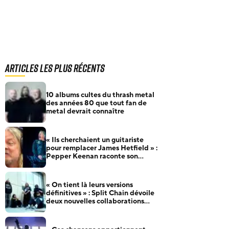
Articles les plus récents
10 albums cultes du thrash metal
des années 80 que tout fan de
metal devrait connaître
« Ils cherchaient un guitariste
pour remplacer James Hetfield » :
Pepper Keenan raconte son
audition pour Metallica
« On tient là leurs versions
définitives » : Split Chain dévoile
deux nouvelles collaborations
pour motionblur [DELUXE]