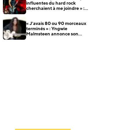
influentes du hard rock
cherchaient à me joindre » :
Robert Trujillo raconte
comment il a rejoint Metallica
« J’avais 80 ou 90 morceaux
terminés » : Yngwie
Malmsteen annonce son
nouvel album et dévoile Now
Or Never