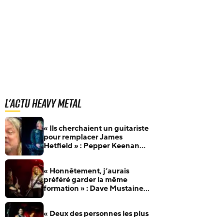
L'actu Heavy Metal
« Ils cherchaient un guitariste
pour remplacer James
Hetfield » : Pepper Keenan
raconte son audition pour
Metallica
« Honnêtement, j’aurais
préféré garder la même
formation » : Dave Mustaine
revient sur les nombreux
changements de line-up de
« Deux des personnes les plus
Megadeth