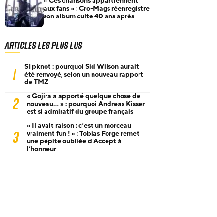
« Ces chansons appartiennent
aux fans » : Cro-Mags réenregistre
son album culte 40 ans après
Articles les plus lus
Slipknot : pourquoi Sid Wilson aurait
1
été renvoyé, selon un nouveau rapport
de TMZ
« Gojira a apporté quelque chose de
2
nouveau… » : pourquoi Andreas Kisser
est si admiratif du groupe français
« Il avait raison : c’est un morceau
3
vraiment fun ! » : Tobias Forge remet
une pépite oubliée d’Accept à
l’honneur