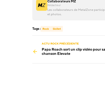
Collaborateurs MZ
Rédacteur
Les collaborateurs de MetalZone participen
et photos.
Tags :
Rock
Skillet
ACTU ROCK PRÉCÉDENTE
Papa Roach sort un clip vidéo pour s
chanson Elevate