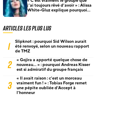
« C’est vraiment le groupe que
j’ai toujours rêvé d’avoir » : Alissa
White-Gluz explique pourquoi
Blue Medusa passe avant tout
Articles les plus lus
Slipknot : pourquoi Sid Wilson aurait
1
été renvoyé, selon un nouveau rapport
de TMZ
« Gojira a apporté quelque chose de
2
nouveau… » : pourquoi Andreas Kisser
est si admiratif du groupe français
« Il avait raison : c’est un morceau
3
vraiment fun ! » : Tobias Forge remet
une pépite oubliée d’Accept à
l’honneur