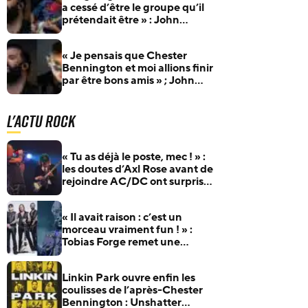
a cessé d’être le groupe qu’il
prétendait être » : John
Cooper de Skillet maintient
ses critiques à l’égard de
« Je pensais que Chester
RATM
Bennington et moi allions finir
par être bons amis » ; John
Cooper de Skillet parle de son
amour pour Linkin Park
L'actu Rock
« Tu as déjà le poste, mec ! » :
les doutes d’Axl Rose avant de
rejoindre AC/DC ont surpris
Duff McKagan
« Il avait raison : c’est un
morceau vraiment fun ! » :
Tobias Forge remet une
pépite oubliée d’Accept à
l’honneur
Linkin Park ouvre enfin les
coulisses de l’après-Chester
Bennington : Unshatter