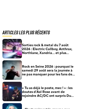
Articles les plus récents
Sorties rock & metal du 7 août
2026 : Electric Callboy, Anthrax,
Northlane, Xandria… et plus
encore
Rock en Seine 2026 : pourquoi le
samedi 29 août sera la journée à
ne pas manquer pour les fans de
rock et de metal
« Tu as déjà le poste, mec ! » : les
doutes d’Axl Rose avant de
rejoindre AC/DC ont surpris Duff
McKagan