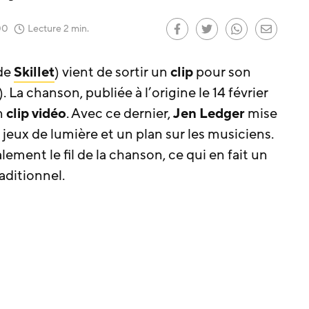
our le
)
00
Lecture 2 min.
 de
Skillet
) vient de sortir un
clip
pour son
). La chanson, publiée à l’origine le 14 février
n
clip vidéo
. Avec ce dernier,
Jen Ledger
mise
 jeux de lumière et un plan sur les musiciens.
ment le fil de la chanson, ce qui en fait un
raditionnel.