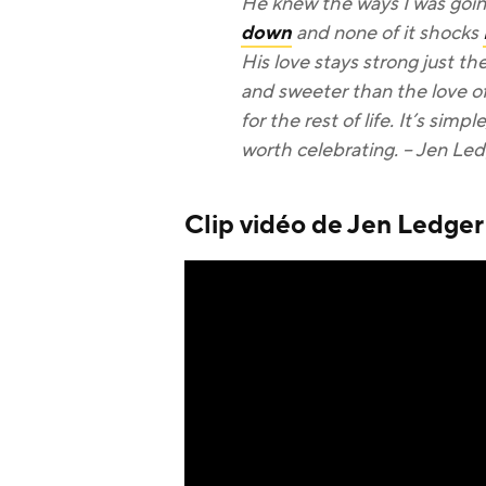
He knew the ways I was goin
down
and none of it shocks
His love stays strong just t
and sweeter than the love of 
for the rest of life. It’s simp
worth celebrating. – Jen Le
Clip vidéo de Jen Ledger