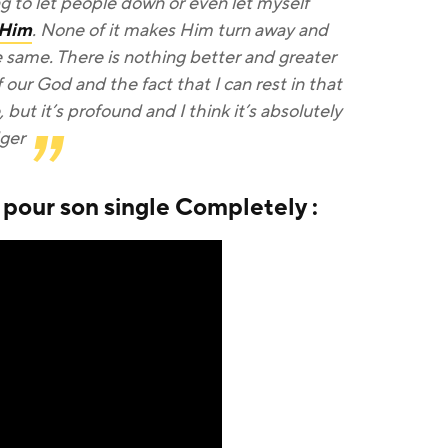
g to let people down or even let myself
Him
. None of it makes Him turn away and
he same. There is nothing better and greater
our God and the fact that I can rest in that
le, but it’s profound and I think it’s absolutely
dger
 pour son single Completely :