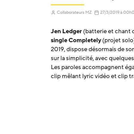
(Mis à j
Collaborateurs MZ
27/3/2019
à 00h
Jen Ledger
(batterie et chant
single Completely
(projet solo
2019, dispose désormais de so
sur la simplicité, avec quelques
Les paroles accompagnent égale
clip mêlant lyric vidéo et clip t