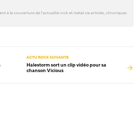
t à la couverture de l’actualité rock et metal via articles, chroniques
ACTU ROCK SUIVANTE
a
Halestorm sort un clip vidéo pour sa
chanson Vicious