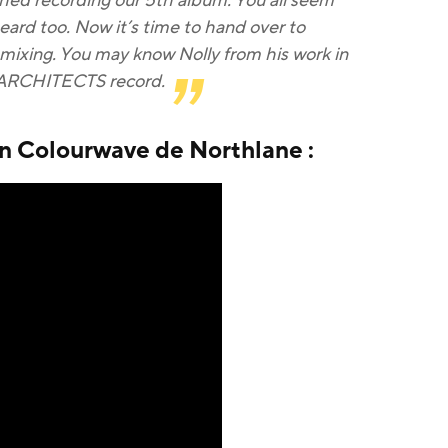
ished recording our 5th album. You all seem
ard too. Now it’s time to hand over to
mixing. You may know Nolly from his work in
t ARCHITECTS record.
n Colourwave de Northlane :