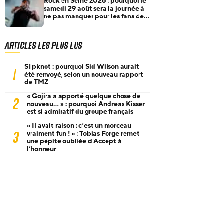
Rock en Seine 2026 : pourquoi le
samedi 29 août sera la journée à
ne pas manquer pour les fans de
rock et de metal
Articles les plus lus
Slipknot : pourquoi Sid Wilson aurait
1
été renvoyé, selon un nouveau rapport
de TMZ
« Gojira a apporté quelque chose de
2
nouveau… » : pourquoi Andreas Kisser
est si admiratif du groupe français
« Il avait raison : c’est un morceau
3
vraiment fun ! » : Tobias Forge remet
une pépite oubliée d’Accept à
l’honneur