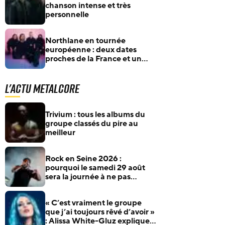
chanson intense et très
personnelle
Northlane en tournée
européenne : deux dates
proches de la France et un
passage à Paris
L'actu Metalcore
Trivium : tous les albums du
groupe classés du pire au
meilleur
Rock en Seine 2026 :
pourquoi le samedi 29 août
sera la journée à ne pas
manquer pour les fans de
rock et de metal
« C’est vraiment le groupe
que j’ai toujours rêvé d’avoir »
: Alissa White-Gluz explique