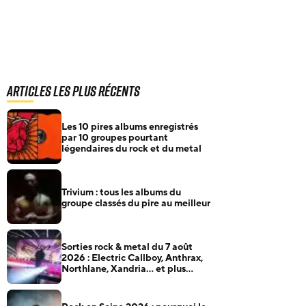
Articles les plus récents
Les 10 pires albums enregistrés
par 10 groupes pourtant
légendaires du rock et du metal
Trivium : tous les albums du
groupe classés du pire au meilleur
Sorties rock & metal du 7 août
2026 : Electric Callboy, Anthrax,
Northlane, Xandria… et plus
encore