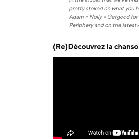
in the studio that we’ve fin
pretty stoked on what you he
Adam « Nolly » Getgood for 
Periphery and on the lates
(Re)Découvrez la chanso