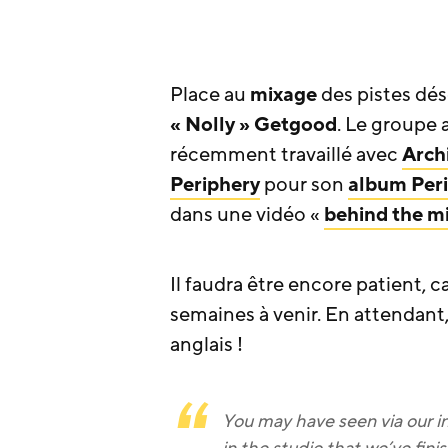
Place au
mixage
des pistes dés
« Nolly » Getgood
. Le groupe 
récemment travaillé avec
Arch
Periphery
pour son
album
Peri
dans une vidéo «
behind the m
Il faudra être encore patient, ca
semaines à venir. En attendant
anglais !
You may have seen via our i