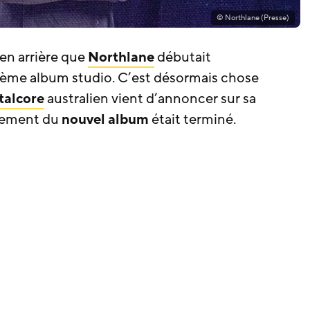
© Northlane (Presse)
 en arrière que
Northlane
débutait
ième album studio. C’est désormais chose
alcore
australien vient d’annoncer sur sa
trement du
nouvel album
était terminé.