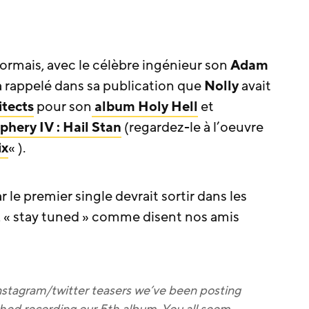
ormais, avec le célèbre ingénieur son
Adam
a rappelé dans sa publication que
Nolly
avait
itects
pour son
album
Holy Hell
et
phery IV : Hail Stan
(regardez-le à l’oeuvre
ix
« ).
r le premier single devrait sortir dans les
, « stay tuned » comme disent nos amis
nstagram/twitter teasers we’ve been posting