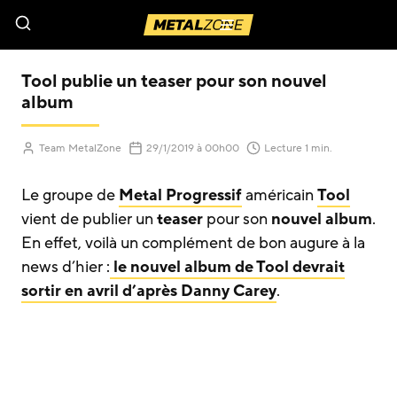
Menu
Tool publie un teaser pour son nouvel
album
(Mis à jour le
)
Team MetalZone
29/1/2019
à 00h00
Lecture 1 min.
Le groupe de
Metal Progressif
américain
Tool
vient de publier un
teaser
pour son
nouvel album
.
En effet, voilà un complément de bon augure à la
news d’hier :
le nouvel album de Tool devrait
sortir en avril d’après Danny Carey
.