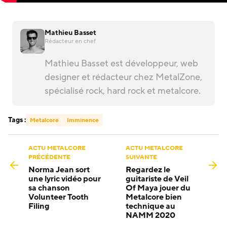
Mathieu Basset
Rédacteur en chef
Mathieu Basset est développeur, web
designer et rédacteur chez MetalZone,
spécialisé rock, hard rock et metalcore.
Tags :
Metalcore
Imminence
ACTU METALCORE
ACTU METALCORE
PRÉCÉDENTE
SUIVANTE
Norma Jean sort
Regardez le
une lyric vidéo pour
guitariste de Veil
sa chanson
Of Maya jouer du
Volunteer Tooth
Metalcore bien
Filing
technique au
NAMM 2020