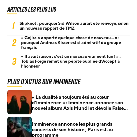
Articles les plus lus
1
Slipknot : pourquoi Sid Wilson aurait été renvoyé, selon
un nouveau rapport de TMZ
« Gojira a apporté quelque chose de nouveau… » :
2
pourquoi Andreas Kisser est si admiratif du groupe
français
« Il avait raison : c’est un morceau vraiment fun ! » :
3
Tobias Forge remet une pépite oubliée d’Accept à
l’honneur
Plus d'actus sur Imminence
« La dualité a toujours été au cœur
d’Imminence » : Imminence annonce son
nouvel album Axis Mundi et dévoile False
Light et Crestfallen
Imminence annonce les plus grands
concerts de son histoire ; Paris est au
programme