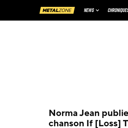
NEWS
CHRONIQUE
Norma Jean publie 
chanson If [Loss] 