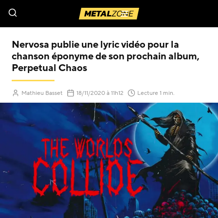
Menu
Nervosa publie une lyric vidéo pour la
chanson éponyme de son prochain album,
Perpetual Chaos
(Mis à jour le
)
Mathieu Basset
18/11/2020
à 11h12
Lecture 1 min.