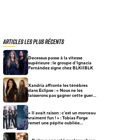
Articles les plus récents
Decessus passe à la vitesse
supérieure : le groupe d’Ignacia
Fernández signe chez BLKIIBLK
Xandria affronte les ténèbres
dans Eclipse : « Nous ne les
laisserons pas gagner cette guerre
»
« Il avait raison : c’est un morceau
vraiment fun ! » : Tobias Forge
remet une pépite oubliée
d’Accept à l’honneur