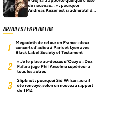
« Gojira a apporté quelque chose
de nouveau… » : pourquoi
Andreas Kisser est si admiratif du
groupe français
Articles les plus lus
Megadeth de retour en France : deux
1
concerts d’adieu à Paris et Lyon avec
Black Label Society et Testament
« Je le place au-dessus d’Ozzy » : Dez
2
Fafara juge Phil Anselmo supérieur à
tous les autres
Slipknot : pourquoi Sid Wilson aurait
3
été renvoyé, selon un nouveau rapport
de TMZ