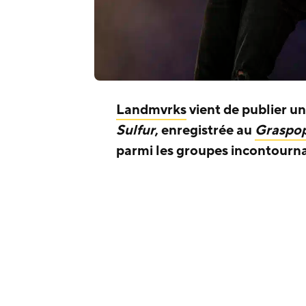
Landmvrks
vient de publier u
Sulfur
, enregistrée au
Graspop
parmi les groupes incontourn