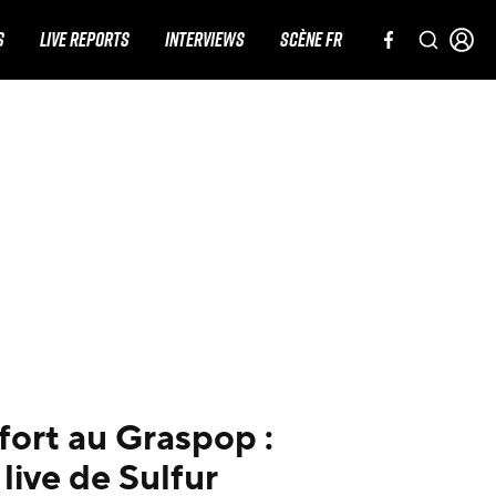
S
LIVE REPORTS
INTERVIEWS
SCÈNE FR
ort au Graspop :
live de Sulfur