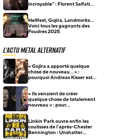
incroyable” : Florent Salfati
(Landmvrks) surpris par le
succès massif de The Darkest
Hellfest, Gojira, Landmvrks…
Place I’ve Ever Been
Voici tous les gagnants des
Foudres 2025
L'actu Metal Alternatif
« Gojira a apporté quelque
chose de nouveau… » :
pourquoi Andreas Kisser est si
admiratif du groupe français
« Ils venaient de créer
quelque chose de totalement
nouveau » : pour
l’anniversaire de James
Hetfield, Jeff Becerra se
Linkin Park ouvre enfin les
souvient du jour où il a
coulisses de l’après-Chester
compris que Metallica allait
Bennington : Unshatter
changer le heavy metal
sortira au cinéma le 30