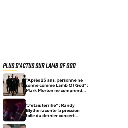
Plus d'actus sur Lamb Of God
“Après 25 ans, personne ne
sonne comme Lamb Of God” :
Mark Morton ne comprend
toujours pas pourquoi
“J’étais terrifié” : Randy
Blythe raconte la pression
folle du dernier concert
d’Ozzy Osbourne