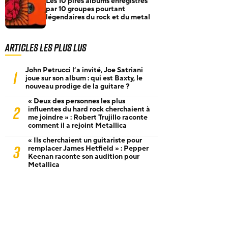
Les 10 pires albums enregistrés
par 10 groupes pourtant
légendaires du rock et du metal
Articles les plus lus
John Petrucci l’a invité, Joe Satriani
1
joue sur son album : qui est Baxty, le
nouveau prodige de la guitare ?
« Deux des personnes les plus
2
influentes du hard rock cherchaient à
me joindre » : Robert Trujillo raconte
comment il a rejoint Metallica
« Ils cherchaient un guitariste pour
3
remplacer James Hetfield » : Pepper
Keenan raconte son audition pour
Metallica