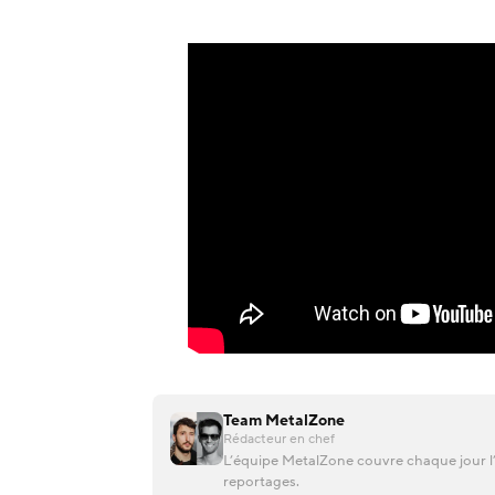
Team MetalZone
Rédacteur en chef
L’équipe MetalZone couvre chaque jour l’
reportages.