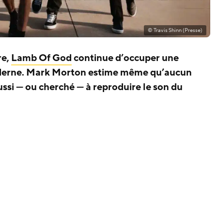
© Travis Shinn (Presse)
re,
Lamb Of God
continue d’occuper une
rne. Mark Morton estime même qu’aucun
ssi — ou cherché — à reproduire le son du