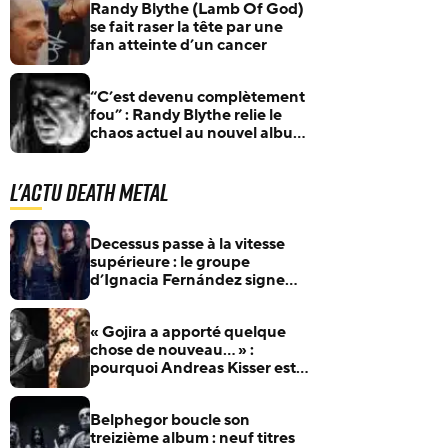
Randy Blythe (Lamb Of God)
se fait raser la tête par une
fan atteinte d’un cancer
“C’est devenu complètement
fou” : Randy Blythe relie le
chaos actuel au nouvel album
de Lamb Of God
L'actu Death Metal
Decessus passe à la vitesse
supérieure : le groupe
d’Ignacia Fernández signe
chez BLKIIBLK
« Gojira a apporté quelque
chose de nouveau… » :
pourquoi Andreas Kisser est si
admiratif du groupe français
Belphegor boucle son
treizième album : neuf titres