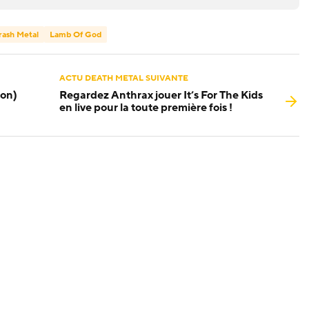
rash Metal
Lamb Of God
ACTU DEATH METAL SUIVANTE
ion)
Regardez Anthrax jouer It’s For The Kids
en live pour la toute première fois !