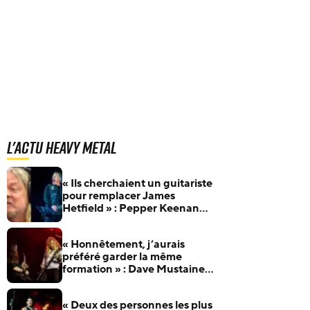
L'actu Heavy Metal
« Ils cherchaient un guitariste
pour remplacer James
Hetfield » : Pepper Keenan
raconte son audition pour
Metallica
« Honnêtement, j’aurais
préféré garder la même
formation » : Dave Mustaine
revient sur les nombreux
changements de line-up de
« Deux des personnes les plus
Megadeth