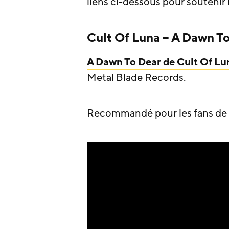
liens ci-dessous pour soutenir 
Cult Of Luna – A Dawn To
A Dawn To Dear de Cult Of Lu
Metal Blade Records.
Recommandé pour les fans de