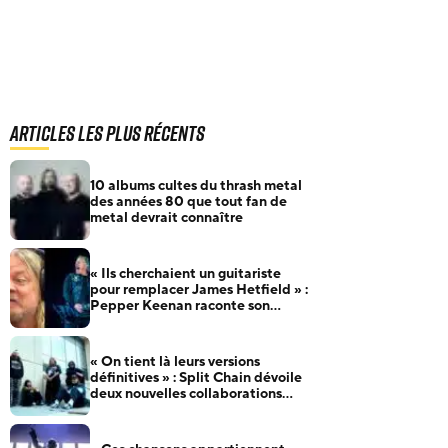
Articles les plus récents
10 albums cultes du thrash metal
des années 80 que tout fan de
metal devrait connaître
« Ils cherchaient un guitariste
pour remplacer James Hetfield » :
Pepper Keenan raconte son
audition pour Metallica
« On tient là leurs versions
définitives » : Split Chain dévoile
deux nouvelles collaborations
pour motionblur [DELUXE]