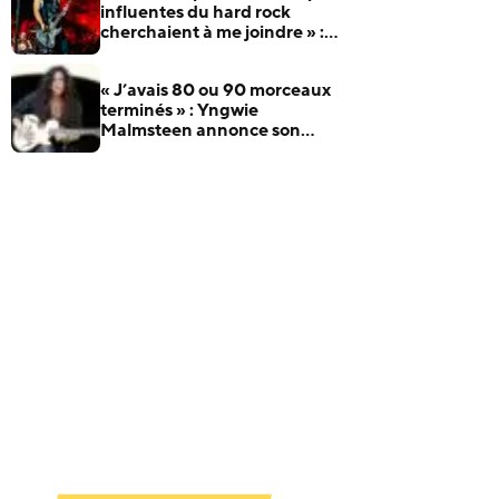
influentes du hard rock
cherchaient à me joindre » :
Robert Trujillo raconte
comment il a rejoint Metallica
« J’avais 80 ou 90 morceaux
terminés » : Yngwie
Malmsteen annonce son
nouvel album et dévoile Now
Or Never