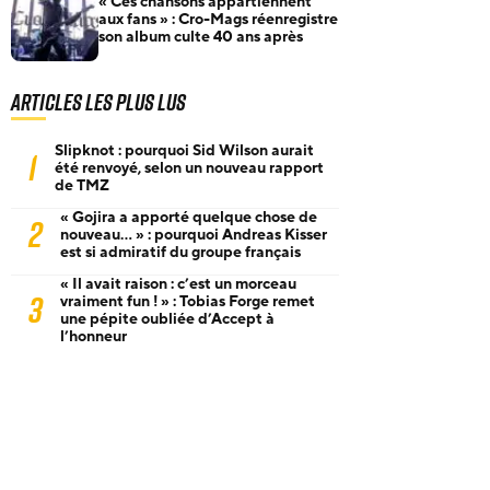
« Ces chansons appartiennent
aux fans » : Cro-Mags réenregistre
son album culte 40 ans après
Articles les plus lus
Slipknot : pourquoi Sid Wilson aurait
1
été renvoyé, selon un nouveau rapport
de TMZ
« Gojira a apporté quelque chose de
2
nouveau… » : pourquoi Andreas Kisser
est si admiratif du groupe français
« Il avait raison : c’est un morceau
3
vraiment fun ! » : Tobias Forge remet
une pépite oubliée d’Accept à
l’honneur