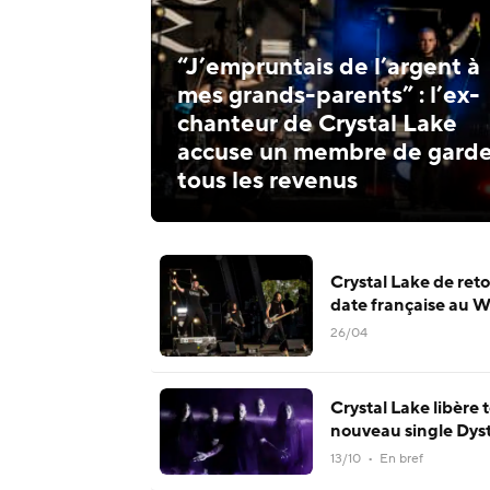
“J’empruntais de l’argent à
mes grands-parents” : l’ex-
chanteur de Crystal Lake
accuse un membre de garde
tous les revenus
Crystal Lake de ret
date française au 
26/04
Crystal Lake libère t
nouveau single Dys
13/10 • En bref