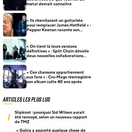
metal devrait connaître
« Ils cherchaient un guitariste
pour remplacer James Hetfield » :
Pepper Keenan raconte son
audition pour Metallica
« On tient là leurs versions
définitives » : Split Chain dévoile
deux nouvelles collaborations
pour motionblur [DELUXE]
« Ces chansons appartiennent
aux fans » : Cro-Mags réenregistre
son album culte 40 ans après
Articles les plus lus
Slipknot : pourquoi Sid Wilson aurait
1
été renvoyé, selon un nouveau rapport
de TMZ
« Gojira a apporté quelque chose de