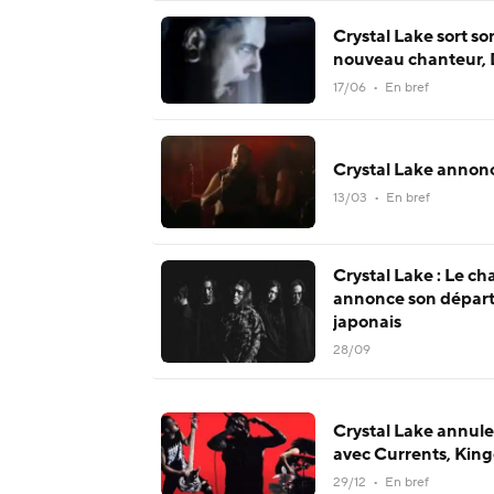
Crystal Lake sort so
nouveau chanteur, 
17/06 • En bref
Crystal Lake annon
13/03 • En bref
Crystal Lake : Le c
annonce son départ
japonais
28/09
Crystal Lake annul
avec Currents, Kin
29/12 • En bref