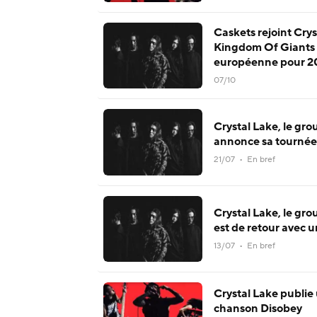
Caskets rejoint Crys
Kingdom Of Giants 
européenne pour 20
07/10
Crystal Lake, le gr
annonce sa tournée
21/07 • En bref
Crystal Lake, le gr
est de retour avec u
13/07 • En bref
Crystal Lake publie 
chanson Disobey