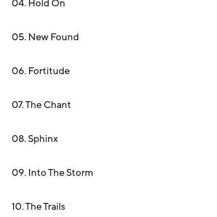
04
. Hold On
05
. New Found
06
. Fortitude
07
. The Chant
08
. Sphinx
09
. Into The Storm
10
. The Trails