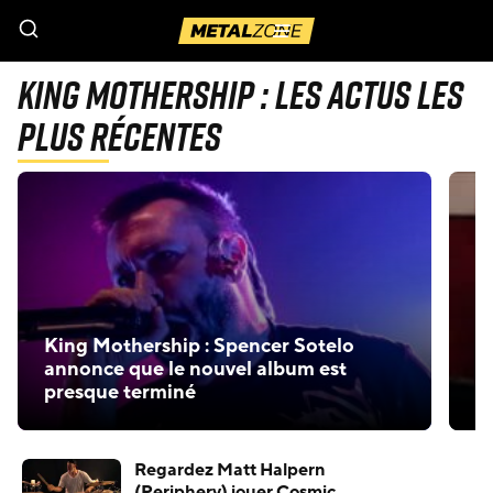
Menu
King Mothership : Les actus les
plus récentes
King Mothership : Spencer Sotelo
S
annonce que le nouvel album est
s
presque terminé
M
Regardez Matt Halpern
(Periphery) jouer Cosmic