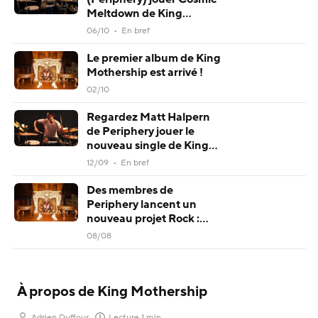
Meltdown de King
Mothership à la batterie !
06/10 • En bref
Le premier album de King
Mothership est arrivé !
02/10
Regardez Matt Halpern
de Periphery jouer le
nouveau single de King
Mothership à la batterie !
12/09 • En bref
Des membres de
Periphery lancent un
nouveau projet Rock :
King Mothership
08/08
À propos de King Mothership
Adrien Duffour
Lecture 1 min.