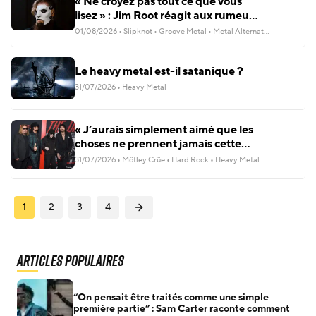
« Ne croyez pas tout ce que vous
lisez » : Jim Root réagit aux rumeurs
sur le renvoi de Sid Wilson de
01/08/2026
•
Slipknot
•
Groove Metal
•
Metal Alternatif
•
Nu Metal
Slipknot
Le heavy metal est-il satanique ?
31/07/2026
•
Heavy Metal
« J’aurais simplement aimé que les
choses ne prennent jamais cette
tournure » : Tommy Lee revient sur
31/07/2026
•
Mötley Crüe
•
Hard Rock
•
Heavy Metal
la bataille judiciaire qui a secoué
Mötley Crüe
Navigation
1
2
3
4
des
articles
Articles populaires
“On pensait être traités comme une simple
première partie” : Sam Carter raconte comment