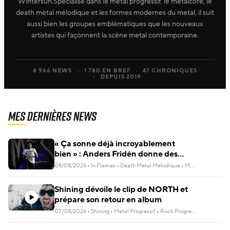
Wintersun.Spécialisé dans le metal progressif, le metalcore, le
death metal mélodique et les formes modernes du metal, il suit
aussi bien les groupes emblématiques que les nouveaux
artistes qui façonnent la scène metal contemporaine.
8 966 NEWS
1 780 EN BREF
47 CHRONIQUES
DEPUIS 2019
Mes dernières news
« Ça sonne déjà incroyablement
bien » : Anders Fridén donne des
nouvelles du prochain album d’In
08/08/2026
•
In Flames
•
Death Metal Mélodique
•
Metal Alternatif
Flames
Shining dévoile le clip de NORTH et
prépare son retour en album
07/08/2026
•
Shining
•
Metal Progressif
•
Rock Progressif