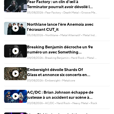
Fear Factory : un clin d’œil à
Terminator pourrait avoir dévoilé la
date du nouveau single
05/08/2026
•
Fear Factory
•
Death Metal
•
Groove Metal
•
Metal Indu
Northlane lance l’ère Anemoia avec
l’écrasant CUT_it
05/08/2026
•
Northlane
•
Metal Alternatif
•
Metal Industriel
•
Metal P
Breaking Benjamin décroche un 9e
numéro un avec Something
Wicked
04/08/2026
•
Breaking Benjamin
•
Hard Rock
•
Metal Alternatif
•
Roc
Embersight dévoile Shards Of
Glass et annonce six concerts en
France
03/08/2026
•
Embersight
•
Metalcore
AC/DC : Brian Johnson échappe de
justesse à un accident sur scène à
Las Vegas
03/08/2026
•
AC/DC
•
Hard Rock
•
Heavy Metal
•
Rock