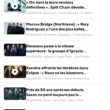
« On tient là leurs versions
définitives » : Split Chain dévoile
deux nouvelles collaborations pour
06/08/2026
•
Split Chain
•
Metal Alternatif
•
Nu Metal
•
Post-Hardco
motionblur [DELUXE]
Marcus Bridge (Northlane) : « Rory
Rodriguez a l’une des plus belles
voix de la scène »
06/08/2026
•
Northlane
•
Dayseeker
•
Metal Alternatif
•
Metal Indust
Decessus passe à la vitesse
supérieure : le groupe d’Ignacia
Fernández signe chez BLKIIBLK
06/08/2026
•
Decessus
•
Death Metal
•
Death Metal Mélodique
•
Met
Xandria affronte les ténèbres dans
Eclipse : « Nous ne les laisserons
pas gagner cette guerre »
06/08/2026
•
Metal Gothique
•
Metal Symphonique
Près de 50 ans après ses débuts,
Saxon ne perd toujours pas la
flamme : « Nous aimons ce que
05/08/2026
•
Saxon
•
Hard Rock
•
Heavy Metal
nous faisons »