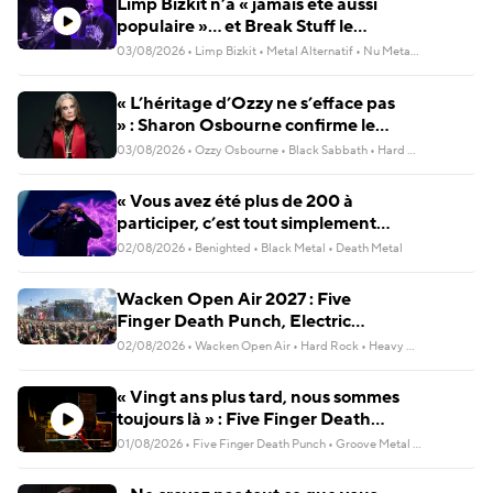
Limp Bizkit n’a « jamais été aussi
populaire »… et Break Stuff le
prouve encore
03/08/2026
•
Limp Bizkit
•
Metal Alternatif
•
Nu Metal
•
Rock Alterna
« L’héritage d’Ozzy ne s’efface pas
» : Sharon Osbourne confirme le
retour d’Ozzfest et le film Back To
03/08/2026
•
Ozzy Osbourne
•
Black Sabbath
•
Hard Rock
•
Heavy M
The Beginning
« Vous avez été plus de 200 à
participer, c’est tout simplement
incroyable ! » : Benighted fera
02/08/2026
•
Benighted
•
Black Metal
•
Death Metal
apparaître ses fans sur son
prochain album
Wacken Open Air 2027 : Five
Finger Death Punch, Electric
Callboy et Helloween parmi les
02/08/2026
•
Wacken Open Air
•
Hard Rock
•
Heavy Metal
premiers groupes annoncés
« Vingt ans plus tard, nous sommes
toujours là » : Five Finger Death
Punch dévoile le clip de Nails In The
01/08/2026
•
Five Finger Death Punch
•
Groove Metal
•
Hard Rock
•
Coffin et célèbre la sortie de Legacy